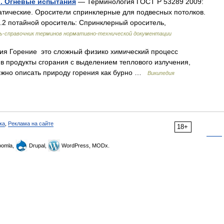
. Огневые испытания
— Терминология ГОСТ Р 53289 2009:
атические. Оросители спринклерные для подвесных потолков.
.2 потайной ороситель: Спринклерный ороситель,
ь-справочник терминов нормативно-технической документации
ия Горение это сложный физико химический процесс
 продукты сгорания с выделением теплового излучения,
можно описать природу горения как бурно …
Википедия
ка
,
Реклама на сайте
18+
omla,
Drupal,
WordPress, MODx.