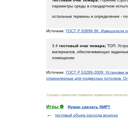
тестовый
очаг
пожара:
Горение
строг
параметры
среды
в
стандартном
испыт
остальные
термины
и
определения
-
по
Источник:
ГОСТ
Р
50898
-
96:
Извещатели
п
3
.
4
тестовый
очаг
пожара
;
ТОП:
Устр
материалов
,
обеспечивающих
заданны
помещении
.
Источник:
ГОСТ
Р
53289
-
2009:
Установки
в
спринклерные
для
подвесных
потолков
.
Ог
Словарь
-
справочник
терминов
нормативно
-
техничес
Игры ⚽
Нужно сделать НИР?
тестовый объем расхода воздуха