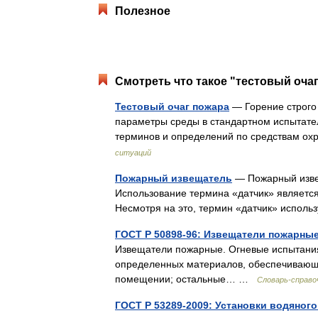
Полезное
Смотреть что такое "тестовый очаг
Тестовый очаг пожара
— Горение строго
параметры среды в стандартном испытате
терминов и определений по средствам о
ситуаций
Пожарный извещатель
— Пожарный изве
Использование термина «датчик» является
Несмотря на это, термин «датчик» испол
ГОСТ Р 50898-96: Извещатели пожарны
Извещатели пожарные. Огневые испытания 
определенных материалов, обеспечивающ
помещении; остальные… …
Словарь-справо
ГОСТ Р 53289-2009: Установки водяног