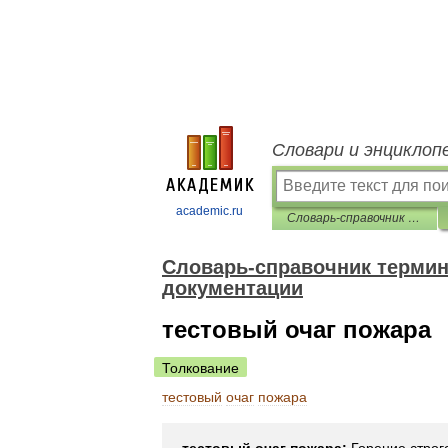
Словари и энциклоп
academic.ru
Словарь-справочник терминов нормативно-технической документации
Словарь-справочник термин
документации
тестовый очаг пожара
Толкование
тестовый
очаг
пожара