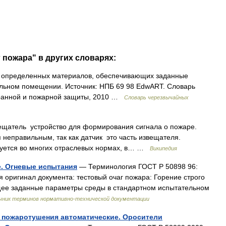
 пожара" в других словарях:
 определенных материалов, обеспечивающих заданные
льном помещении. Источник: НПБ 69 98 EdwART. Словарь
хранной и пожарной защиты, 2010 …
Словарь черезвычайных
щатель устройство для формирования сигнала о пожаре.
 неправильным, так как датчик это часть извещателя.
ьзуется во многих отраслевых нормах, в… …
Википедия
е. Огневые испытания
— Терминология ГОСТ Р 50898 96:
оригинал документа: тестовый очаг пожара: Горение строго
ее заданные параметры среды в стандартном испытательном
чник терминов нормативно-технической документации
о пожаротушения автоматические. Оросители