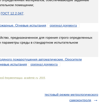
о
определенных
материалов
,
обеспечивающее
заданные
ательном
помещении
;
ГОСТ
12
.
2
.
047
.
ожарные
.
Огневые
испытания
оригинал
документа
ойство
,
предназначенное
для
горения
строго
определенных
е
параметры
среды
в
стандартном
испытательном
одяного
пожаротушения
автоматические
.
Оросители
невые
испытания
оригинал
документа
кой
документации
.
academic
.
ru
.
2015
.
тестовый режим метрологического
самоконтроля