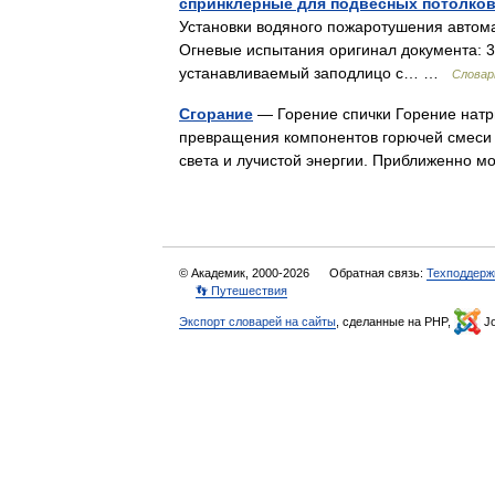
спринклерные для подвесных потолков
Установки водяного пожаротушения автом
Огневые испытания оригинал документа: 3
устанавливаемый заподлицо с… …
Словар
Сгорание
— Горение спички Горение натр
превращения компонентов горючей смеси в
света и лучистой энергии. Приближенно 
© Академик, 2000-2026
Обратная связь:
Техподдерж
👣 Путешествия
Экспорт словарей на сайты
, сделанные на PHP,
Jo